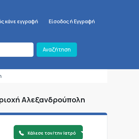
ση
SignUp Menu
ός κάνε εγγραφή
Είσοδος ή Εγγραφή
Αναζήτηση
η
εριοχή Αλεξανδρούπολη
Κάλεσε τον/την Ιατρό