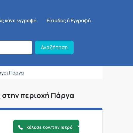
ση
SignUp Menu
ός κάνε εγγραφή
Είσοδος ή Εγγραφή
Αναζήτηση
όγοι Πάργα
ς στην περιοχή Πάργα
Κάλεσε τον/την Ιατρό