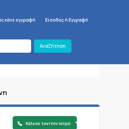
ση
SignUp Menu
ός κάνε εγγραφή
Είσοδος ή Εγγραφή
Αναζήτηση
νη
Κάλεσε τον/την Ιατρό