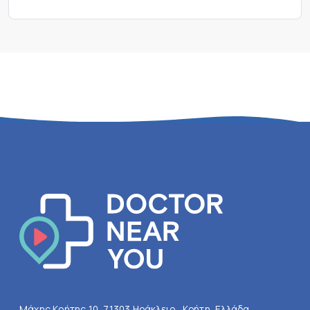
Μάχης Κρήτης 10, 71303 Ηράκλειο , Κρήτη, Ελλάδα