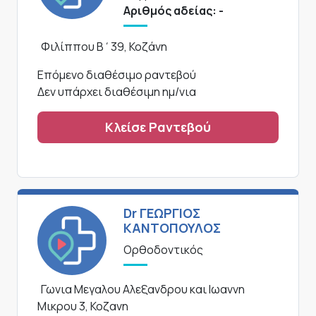
Αριθμός αδείας: -
Φιλίππου Β΄39, Κοζάνη
Επόμενο διαθέσιμο ραντεβού
Δεν υπάρχει διαθέσιμη ημ/νια
Κλείσε Ραντεβού
Dr ΓΕΩΡΓΙΟΣ
ΚΑΝΤΟΠΟΥΛΟΣ
Ορθοδοντικός
Γωνια Μεγαλου Αλεξανδρου και Ιωαννη
Μικρου 3, Κοζανη