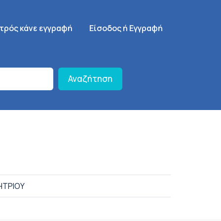
γηση
SignUp Menu
ατρός κάνε εγγραφή
Είσοδος ή Εγγραφή
Αναζήτηση
ΗΤΡΙΟΥ