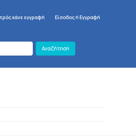
γηση
SignUp Menu
ατρός κάνε εγγραφή
Είσοδος ή Εγγραφή
Αναζήτηση