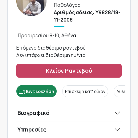
Παθολόγος
Αριθμός αδείας: Υ9828/18-
11-2008
Προαιρεσίου 8-10, Αθήνα
Επόμενο διαθέσιμο ραντεβού
Δεν υπάρχει διαθέσιμη ημ/νια
Κλείσε Ραντεβού
Βιντεοκλήση
Επίσκεψη κατ' οίκον
Άυλη συν
Βιογραφικό
Υπηρεσίες