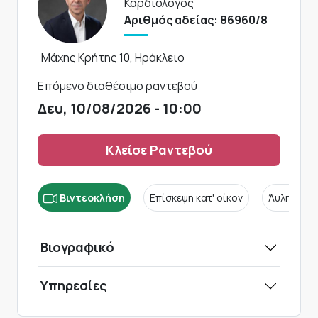
Καρδιολόγος
Αριθμός αδείας: 86960/8
Μάχης Κρήτης 10, Ηράκλειο
Επόμενο διαθέσιμο ραντεβού
Δευ, 10/08/2026 - 10:00
Κλείσε Ραντεβού
Βιντεοκλήση
Επίσκεψη κατ' οίκον
Άυλη συν
Βιογραφικό
Υπηρεσίες