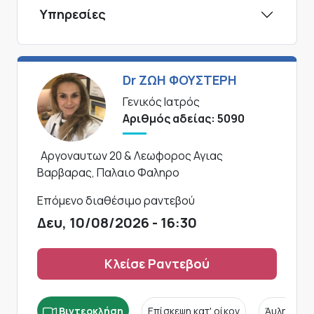
Υπηρεσίες
Dr ΖΩΗ ΦΟΥΣΤΕΡΗ
Γενικός Ιατρός
Αριθμός αδείας: 5090
Αργοναυτων 20 & Λεωφορος Αγιας
Βαρβαρας, Παλαιο Φαληρο
Επόμενο διαθέσιμο ραντεβού
Δευ, 10/08/2026 - 16:30
Κλείσε Ραντεβού
Βιντεοκλήση
Επίσκεψη κατ' οίκον
Άυλη συν