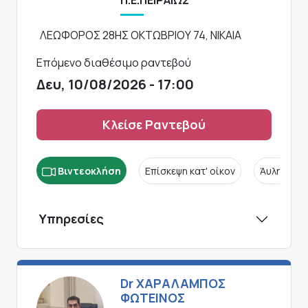
Π.Ε.ΠΕΙΡΑΙΩΣ
ΛΕΩΦΟΡΟΣ 28ΗΣ ΟΚΤΩΒΡΙΟΥ 74, ΝΙΚΑΙΑ
Επόμενο διαθέσιμο ραντεβού
Δευ, 10/08/2026 - 17:00
Κλείσε Ραντεβού
Βιντεοκλήση
Επίσκεψη κατ' οίκον
Άυλη συν
Υπηρεσίες
Dr ΧΑΡΑΛΑΜΠΟΣ
ΦΩΤΕΙΝΟΣ