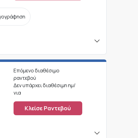
αγογράφηση
Σ
Επόμενο διαθέσιμο
ραντεβού
Δεν υπάρχει διαθέσιμη ημ/
νια
Κλείσε Ραντεβού