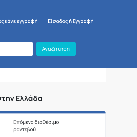
ση
SignUp Menu
ός κάνε εγγραφή
Είσοδος ή Εγγραφή
Αναζήτηση
στην Ελλάδα
Επόμενο διαθέσιμο
ραντεβού