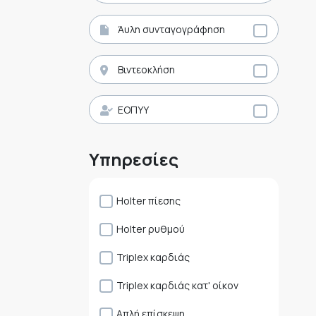
Άυλη συνταγογράφηση
Βιντεοκλήση
ΕΟΠΥΥ
Υπηρεσίες
Holter πίεσης
Holter ρυθμού
Triplex καρδιάς
Triplex καρδιάς κατ' οίκον
Απλή επίσκεψη