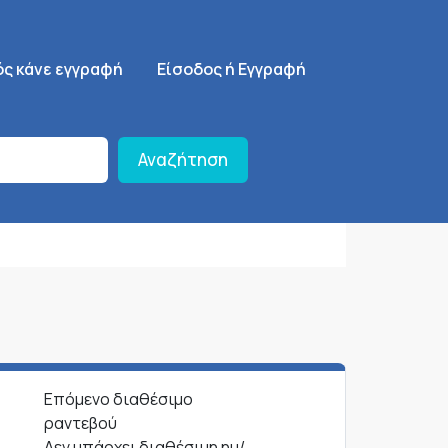
ση
SignUp Menu
ός κάνε εγγραφή
Είσοδος ή Εγγραφή
Αναζήτηση
Επόμενο διαθέσιμο
ραντεβού
Δεν υπάρχει διαθέσιμη ημ/