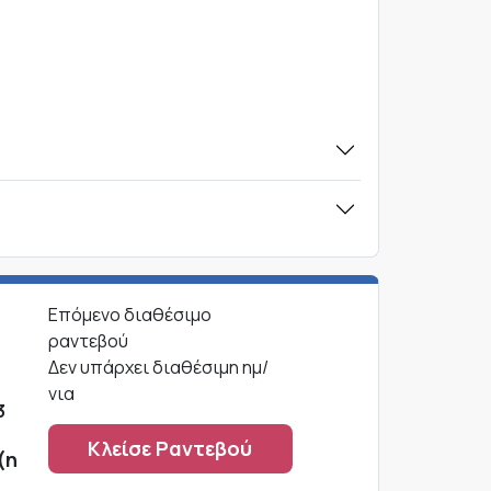
Επόμενο διαθέσιμο
ραντεβού
Δεν υπάρχει διαθέσιμη ημ/
νια
3
Κλείσε Ραντεβού
(η