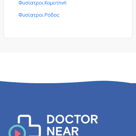
Φυσίατροι Κομοτηνή
Φυσίατροι Ρόδος