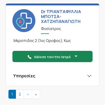
Dr ΤΡΙΑΝΤΑΦΥΛΛΙΑ
ΜΠΟΤΣΑ-
ΧΑΤΖΗΠΑΝΑΓΙΩΤΗ
Φυσίατρος
Μεροπιδος 2 (1ος Οροφος), Κως
Κάλεσε τον/την Ιατρό
Υπηρεσίες
Σελιδοποίηση
Next page
Last page
1
2
>
»