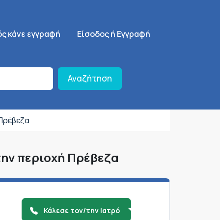
ση
SignUp Menu
ός κάνε εγγραφή
Είσοδος ή Εγγραφή
Αναζήτηση
Πρέβεζα
την περιοχή Πρέβεζα
Κάλεσε τον/την Ιατρό