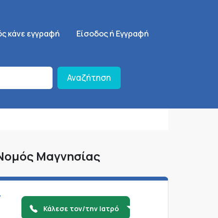
ση
SignUp Menu
ός κάνε εγγραφή
Είσοδος ή Εγγραφή
Αναζήτηση
 Νομός Μαγνησίας
-
Κάλεσε τον/την Ιατρό