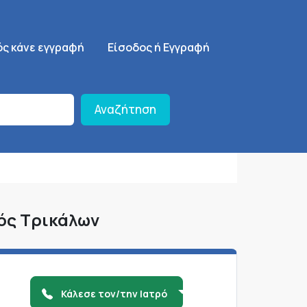
ση
SignUp Menu
ός κάνε εγγραφή
Είσοδος ή Εγγραφή
Αναζήτηση
μός Τρικάλων
Κάλεσε τον/την Ιατρό