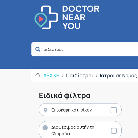
ΑΡΧΙΚΗ
Παιδίατροι
Ιατροί σε Νομός
Ειδικά φίλτρα
Επίσκεψη κατ' οίκον
Διαθέσιμος αυτήν τη
βδομάδα