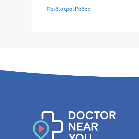
Παιδίατροι Ρόδος