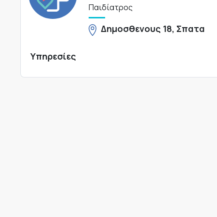
Παιδίατρος
Δημοσθενους 18, Σπατα
Υπηρεσίες