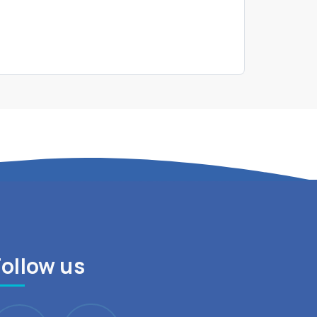
Follow us