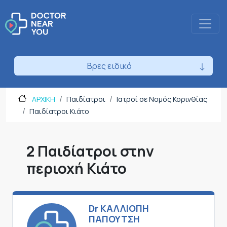
Βρες ειδικό
ΑΡΧΙΚΗ
Παιδίατροι
Ιατροί σε Νομός Κορινθίας
Παιδίατροι Κιάτο
2 Παιδίατροι στην
περιοχή Κιάτο
Dr ΚΑΛΛΙΟΠΗ
ΠΑΠΟΥΤΣΗ