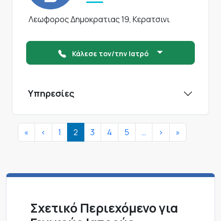
Λεωφορος Δημοκρατιας 19, Κερατσινι
Κάλεσε τον/την Ιατρό
Υπηρεσίες
Σελιδοποίηση
First page
Προηγούμενη σελίδα
Next page
Last page
«
<
1
2
3
4
5
…
>
»
Σχετικό Περιεχόμενο για