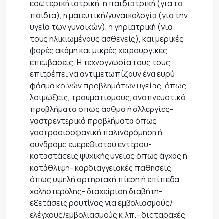
εσωτερική ιατρική, η παιδιατρική (για τα
παιδιά), η μαιευτική/γυναικολογία (για την
υγεία των γυναικών), η γηριατρική (για
τους ηλικιωμένους ασθενείς), και μερικές
φορές ακόμη και μικρές χειρουργικές
επεμβάσεις. Η τεχνογνωσία τους τους
επιτρέπει να αντιμετωπίζουν ένα ευρύ
φάσμα κοινών προβλημάτων υγείας, όπως
λοιμώξεις, τραυματισμούς, αναπνευστικά
προβλήματα όπως άσθμα ή αλλεργίες-
γαστρεντερικά προβλήματα όπως
γαστροοισοφαγική παλινδρόμηση ή
σύνδρομο ευερέθιστου εντέρου-
καταστάσεις ψυχικής υγείας όπως άγχος ή
κατάθλιψη- καρδιαγγειακές παθήσεις
όπως υψηλή αρτηριακή πίεση ή επίπεδα
χοληστερόλης- διαχείριση διαβήτη-
εξετάσεις ρουτίνας για εμβολιασμούς/
ελέγχους/εμβολιασμούς κ.λπ.- διαταραχές