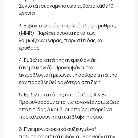
Συνιστάται αναμνηστικό εμβόλιο κάθε 10
χρόνια.
3. Εμβόλιο ιλαράς-παρωτίτιδας-ερυθράς
(MMR): Παρέχει ανοσία κατά των
λοιμώξεων ιλαράς, παρωτίτιδας και
ερυθράς.
4. Εμβόλιο κατά της ανεμευλογιάς
(ανεμευλογιά): Προλαμβάνει την
ανεμοβλογιά ή μειώνει τη σοβαρότητά της
εάν προσβληθεί αργότερα στη ζωή.
5. Εμβόλια κατά της ηπατίτιδας Α & Β:
Προφυλάσσουν από τις ιογενείς λοιμώξεις
ηπατίτιδας Α και Β, οι οποίες μπορεί να
προκαλέσουν ηπατική βλάβη ή νόσο.
6. Πνευμονιοκοκκικά συζευγμένα/
πολυσακχαριδικά εμβόλια : Βοηθούν στην