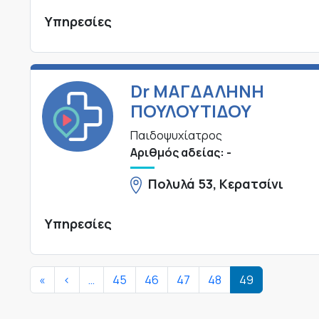
Υπηρεσίες
Dr ΜΑΓΔΑΛΗΝΗ
ΠΟΥΛΟΥΤΙΔΟΥ
Παιδοψυχίατρος
Αριθμός αδείας: -
Πολυλά 53, Κερατσίνι
Υπηρεσίες
Σελιδοποίηση
First page
Προηγούμενη σελίδα
«
<
…
45
46
47
48
49