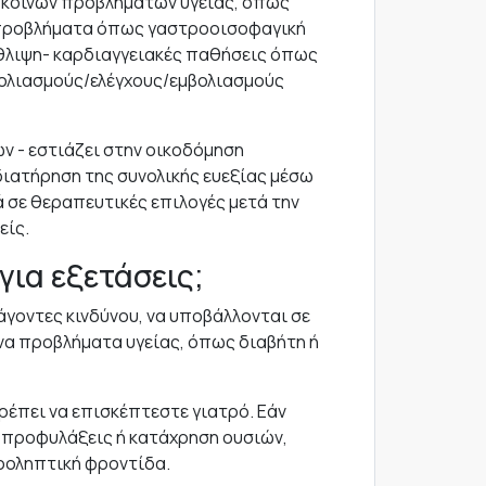
α κοινών προβλημάτων υγείας, όπως
 προβλήματα όπως γαστροοισοφαγική
άθλιψη- καρδιαγγειακές παθήσεις όπως
μβολιασμούς/ελέγχους/εμβολιασμούς
ν - εστιάζει στην οικοδόμηση
ιατήρηση της συνολικής ευεξίας μέσω
 σε θεραπευτικές επιλογές μετά την
είς.
για εξετάσεις;
ράγοντες κινδύνου, να υποβάλλονται σε
ενα προβλήματα υγείας, όπως διαβήτη ή
έπει να επισκέπτεστε γιατρό. Εάν
ς προφυλάξεις ή κατάχρηση ουσιών,
προληπτική φροντίδα.