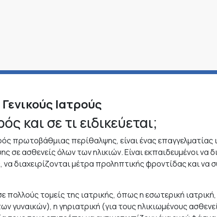
 Γενικούς Ιατρούς
ρός και σε τι ειδικεύεται;
τρός πρωτοβάθμιας περίθαλψης, είναι ένας επαγγελματίας 
ς σε ασθενείς όλων των ηλικιών. Είναι εκπαιδευμένοι να 
ς, να διαχειρίζονται μέτρα προληπτικής φροντίδας και να
σε πολλούς τομείς της ιατρικής, όπως η εσωτερική ιατρική, 
των γυναικών), η γηριατρική (για τους ηλικιωμένους ασθενεί