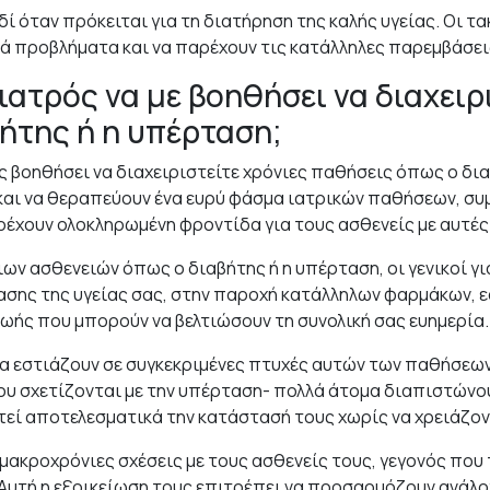
ιδί όταν πρόκειται για τη διατήρηση της καλής υγείας. Οι 
ά προβλήματα και να παρέχουν τις κατάλληλες παρεμβάσει
ιατρός να με βοηθήσει να διαχειρ
ήτης ή η υπέρταση;
ας βοηθήσει να διαχειριστείτε χρόνιες παθήσεις όπως ο δια
 και να θεραπεύουν ένα ευρύ φάσμα ιατρικών παθήσεων, σ
αρέχουν ολοκληρωμένη φροντίδα για τους ασθενείς με αυτές
νιων ασθενειών όπως ο διαβήτης ή η υπέρταση, οι γενικοί 
ης της υγείας σας, στην παροχή κατάλληλων φαρμάκων, εά
ής που μπορούν να βελτιώσουν τη συνολική σας ευημερία.
 να εστιάζουν σε συγκεκριμένες πτυχές αυτών των παθήσεων
που σχετίζονται με την υπέρταση- πολλά άτομα διαπιστών
στεί αποτελεσματικά την κατάστασή τους χωρίς να χρειάζο
 μακροχρόνιες σχέσεις με τους ασθενείς τους, γεγονός που
 Αυτή η εξοικείωση τους επιτρέπει να προσαρμόζουν ανάλ