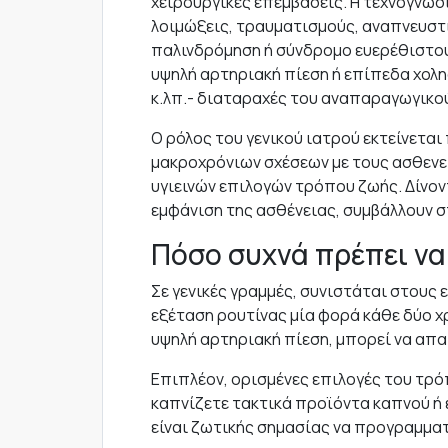
χειρουργικές επεμβάσεις. Η τεχνογνωσ
λοιμώξεις, τραυματισμούς, αναπνευσ
παλινδρόμηση ή σύνδρομο ευερέθιστου
υψηλή αρτηριακή πίεση ή επίπεδα χολη
κ.λπ.- διαταραχές του αναπαραγωγικο
Ο ρόλος του γενικού ιατρού εκτείνετα
μακροχρόνιων σχέσεων με τους ασθενε
υγιεινών επιλογών τρόπου ζωής. Δίνον
εμφάνιση της ασθένειας, συμβάλλουν 
Πόσο συχνά πρέπει να 
Σε γενικές γραμμές, συνιστάται στους 
εξέταση ρουτίνας μία φορά κάθε δύο χ
υψηλή αρτηριακή πίεση, μπορεί να απα
Επιπλέον, ορισμένες επιλογές του τρ
καπνίζετε τακτικά προϊόντα καπνού ή
είναι ζωτικής σημασίας να προγραμματ