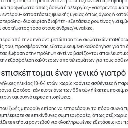
ία τους τους επιτρέπει να αντιμετωπίζουν ένα ευρύ φάσμ
τικά προβλήματα όπως άσθμα ή αλλεργίες- γαστρεντερικά
 εντέρου- καταστάσεις ψυχικής υγείας όπως άγχος ή κατ
στερόλης- διαχείριση διαβήτη- εξετάσεις ρουτίνας για ε
ύ συστήματος τόσο στους άνδρες/γυναίκες.
ι πέρα από την απλή αντιμετώπιση των σωματικών παθήσεω
ίς του, προσφέροντας εξατομικευμένη καθοδήγηση για τη δ
τας έμφαση στην πρόληψη αντί να βασίζονται αποκλειστικά
στην εξασφάλιση καλύτερων αποτελεσμάτων για τους ασθεν
επισκέπτομαι έναν γενικό γιατρό 
ενήλικες ηλικίας 18-64 ετών, χωρίς χρόνιες ασθένειες ή πα
ρόνια. Ωστόσο, εάν είστε άνω των 65 ετών ή έχετε υποκείμ
ιτούνται συχνότερες επισκέψεις.
όπου ζωής μπορούν επίσης να επηρεάσουν το πόσο συχνά πρ
 εμπλέκεστε σε επικίνδυνες συμπεριφορές, όπως σεξ χωρί
ίζετε ετήσια ραντεβού για ολοκληρωμένες εξετάσεις και 