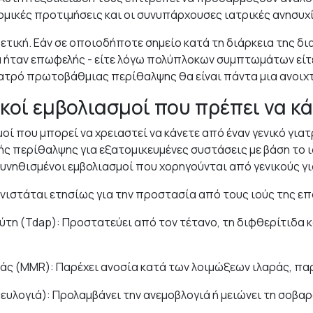
μικές προτιμήσεις και οι συνυπάρχουσες ιατρικές ανησυχί
τική. Εάν σε οποιοδήποτε σημείο κατά τη διάρκεια της δι
 ήταν επωφελής - είτε λόγω πολύπλοκων συμπτωμάτων είτ
ιατρό πρωτοβάθμιας περίθαλψης θα είναι πάντα μια ανοιχ
κοί εμβολιασμοί που πρέπει να κά
οί που μπορεί να χρειαστεί να κάνετε από έναν γενικό γιατρ
ς περίθαλψης για εξατομικευμένες συστάσεις με βάση το ι
συνηθισμένοι εμβολιασμοί που χορηγούνται από γενικούς γ
Συνιστάται ετησίως για την προστασία από τους ιούς της επ
τη (Tdap): Προστατεύει από τον τέτανο, τη διφθερίτιδα κ
άς (MMR): Παρέχει ανοσία κατά των λοιμώξεων ιλαράς, πα
εμευλογιά): Προλαμβάνει την ανεμοβλογιά ή μειώνει τη σοβ