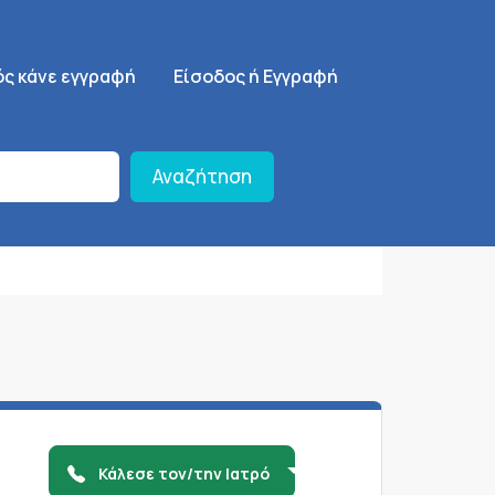
ση
SignUp Menu
ός κάνε εγγραφή
Είσοδος ή Εγγραφή
Αναζήτηση
Κάλεσε τον/την Ιατρό