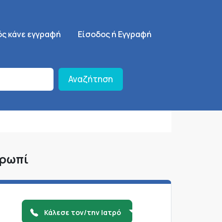
ση
SignUp Menu
ός κάνε εγγραφή
Είσοδος ή Εγγραφή
Αναζήτηση
ορωπί
Κάλεσε τον/την Ιατρό