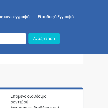
ση
SignUp Menu
ός κάνε εγγραφή
Είσοδος ή Εγγραφή
Αναζήτηση
Επόμενο διαθέσιμο
ραντεβού
Δεν υπάρχει διαθέσιμη ημ/