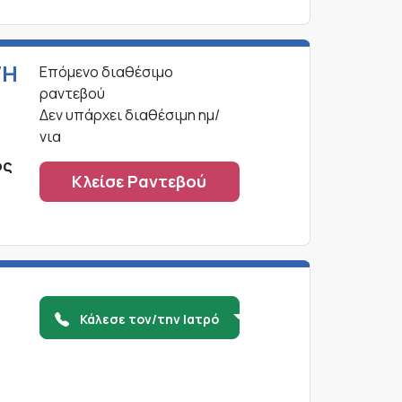
ΓΗ
Επόμενο διαθέσιμο
ραντεβού
Δεν υπάρχει διαθέσιμη ημ/
νια
ος
Κλείσε Ραντεβού
Κάλεσε τον/την Ιατρό