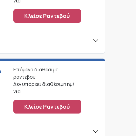
νια
Κλείσε Ραντεβού
Α
Επόμενο διαθέσιμο
ραντεβού
Δεν υπάρχει διαθέσιμη ημ/
νια
Κλείσε Ραντεβού