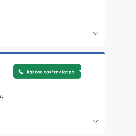
Κάλεσε τον/την Ιατρό
ν,