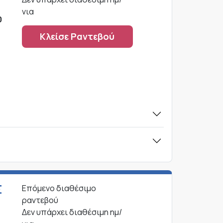
νια
0
Κλείσε Ραντεβού
Σ
Επόμενο διαθέσιμο
ραντεβού
Δεν υπάρχει διαθέσιμη ημ/