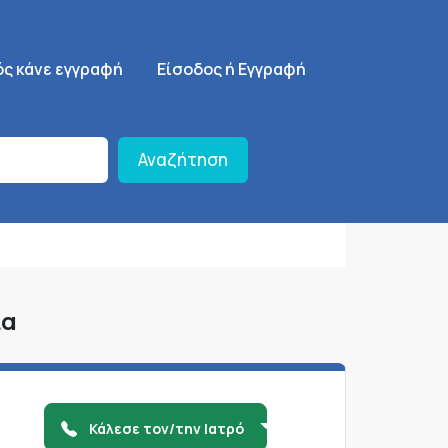
ση
SignUp Menu
ός κάνε εγγραφή
Είσοδος ή Εγγραφή
Αναζήτηση
ια
Κάλεσε τον/την Ιατρό