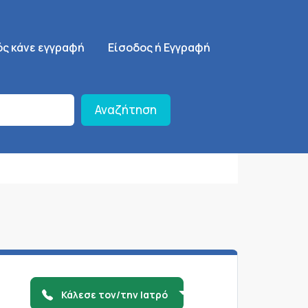
ση
SignUp Menu
ός κάνε εγγραφή
Είσοδος ή Εγγραφή
Αναζήτηση
Κάλεσε τον/την Ιατρό