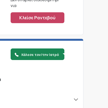
νια
Κλείσε Ραντεβού
Κάλεσε τον/την Ιατρό
α