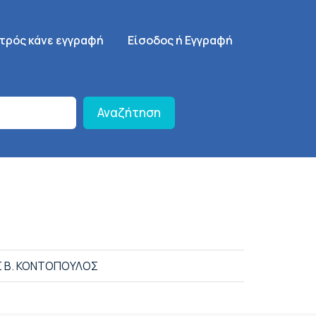
γηση
SignUp Menu
ατρός κάνε εγγραφή
Είσοδος ή Εγγραφή
Αναζήτηση
 Β. ΚΟΝΤΟΠΟΥΛΟΣ