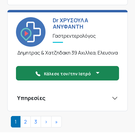
Dr ΧΡΥΣΟΥΛΑ
ΑΝΥΦΑΝΤΗ
Γαστρεντερολόγος
Δημητρας & Χατζηδακη 39 Αχιλλεα, Ελευσινα
Κάλεσε τον/την Ιατρό
Υπηρεσίες
Σελιδοποίηση
Next page
Last page
1
2
3
>
»