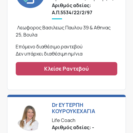
Αριθμός αδείας:
Α.Π.5534/22/2/97
Λεωφορος Βασιλεως Παυλου 39 & Αθηνας
25, Βουλα
Επόμενο διαθέσιμο ραντεβού
Δεν υπάρχει διαθέσιμη ημ/νια
Κλείσε Ραντεβού
Dr ΕYTΕΡΠΗ
ΚΟΥΡΟΥΚΕΧΑΓΙΑ
Life Coach
Αριθμός αδείας: -