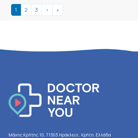
Σελιδοποίηση
Next page
Last page
1
2
3
>
»
Μάχης Κρήτης 10, 71303 Ηράκλειο , Κρήτη, Ελλάδα