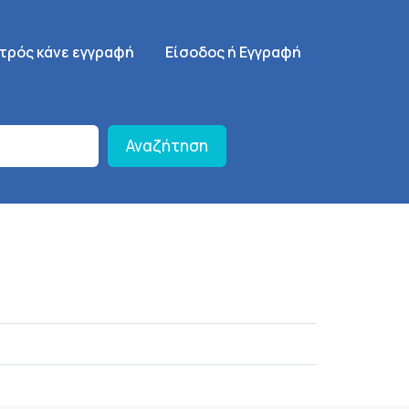
γηση
SignUp Menu
ατρός κάνε εγγραφή
Είσοδος ή Εγγραφή
Αναζήτηση