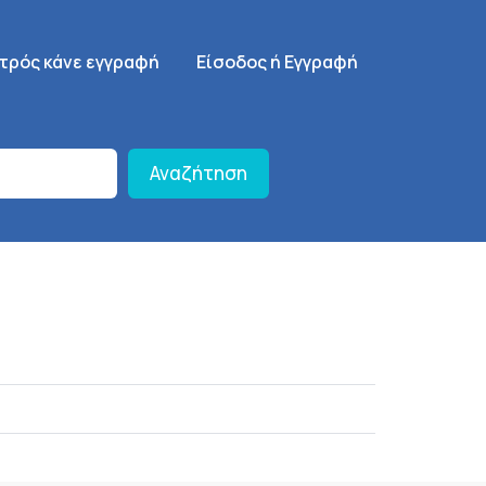
γηση
SignUp Menu
ατρός κάνε εγγραφή
Είσοδος ή Εγγραφή
Αναζήτηση