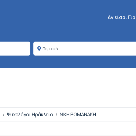
Κεντρική πλοή
Aν είσαι Γι
ο
Ψυχολόγοι Ηράκλειο
ΝΙΚΗ ΡΩΜΑΝΑΚΗ