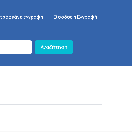
γηση
SignUp Menu
ατρός κάνε εγγραφή
Είσοδος ή Εγγραφή
Αναζήτηση