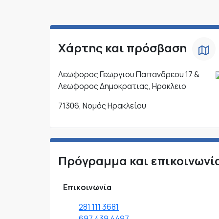
Χάρτης και πρόσβαση
Λεωφορος Γεωργιου Παπανδρεου 17 &
Λεωφορος Δημοκρατιας, Ηρακλειο
71306, Νομός Ηρακλείου
Πρόγραμμα και επικοινωνί
Επικοινωνία
281 111 3681
697 439 4497