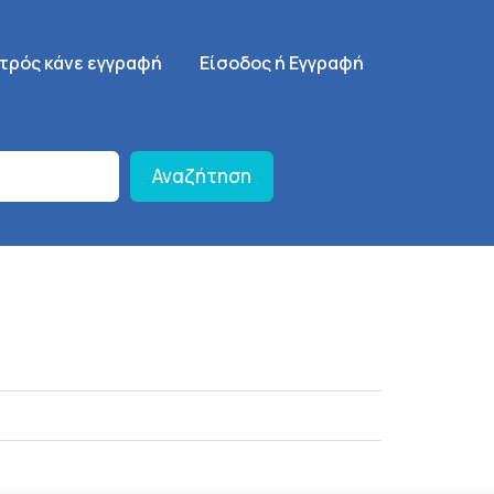
γηση
SignUp Menu
ατρός κάνε εγγραφή
Είσοδος ή Εγγραφή
Αναζήτηση