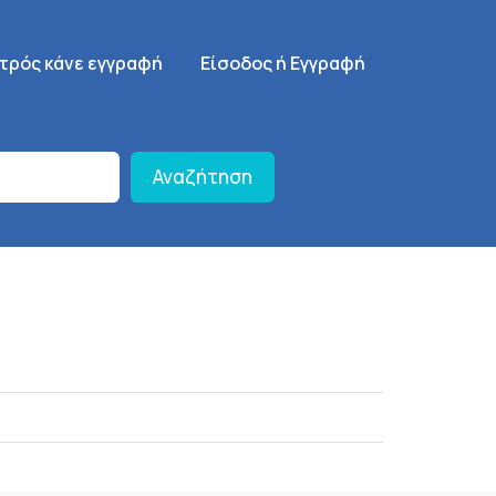
γηση
SignUp Menu
ατρός κάνε εγγραφή
Είσοδος ή Εγγραφή
Αναζήτηση