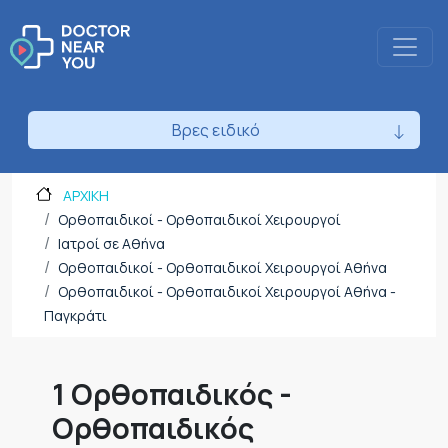
Βρες ειδικό
ΑΡΧΙΚΗ
Ορθοπαιδικοί - Ορθοπαιδικοί Χειρουργοί
Ιατροί σε Αθήνα
Ορθοπαιδικοί - Ορθοπαιδικοί Χειρουργοί Αθήνα
Ορθοπαιδικοί - Ορθοπαιδικοί Χειρουργοί Αθήνα -
Παγκράτι
1 Ορθοπαιδικός -
Ορθοπαιδικός