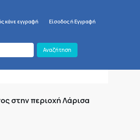
ση
SignUp Menu
ός κάνε εγγραφή
Είσοδος ή Εγγραφή
Αναζήτηση
γος στην περιοχή Λάρισα