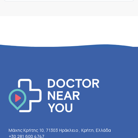
Μάχης Κρήτης 10, 71303 Ηράκλειο , Κρήτη, Ελλάδα
+30 281 600 4747