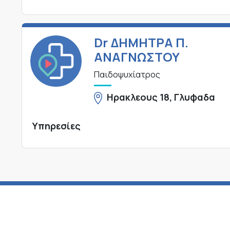
Dr ΔΗΜΗΤΡΑ Π.
ΑΝΑΓΝΩΣΤΟΥ
Παιδοψυχίατρος
Ηρακλεους 18, Γλυφαδα
Υπηρεσίες