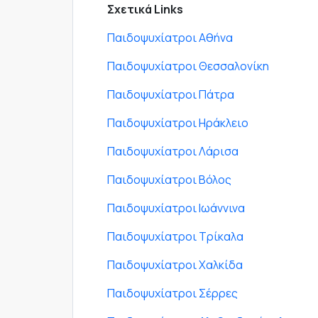
Σχετικά Links
Παιδοψυχίατροι Αθήνα
Παιδοψυχίατροι Θεσσαλονίκη
Παιδοψυχίατροι Πάτρα
Παιδοψυχίατροι Ηράκλειο
Παιδοψυχίατροι Λάρισα
Παιδοψυχίατροι Βόλος
Παιδοψυχίατροι Ιωάννινα
Παιδοψυχίατροι Τρίκαλα
Παιδοψυχίατροι Χαλκίδα
Παιδοψυχίατροι Σέρρες