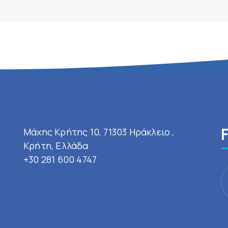
Μάχης Κρήτης 10, 71303 Ηράκλειο ,
Κρήτη, Ελλάδα
+30 281 600 4747