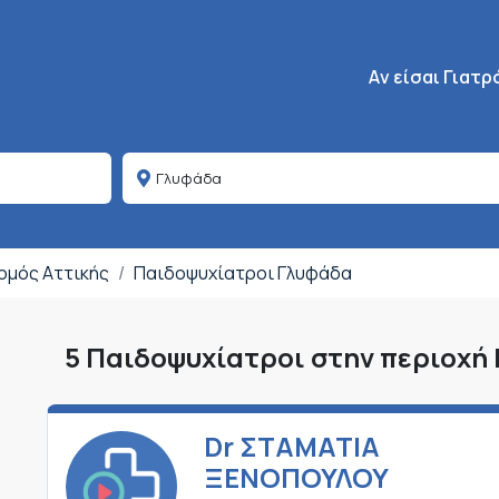
Κεντρική πλοήγη
Aν είσαι Γιατρ
Νομός Αττικής
Παιδοψυχίατροι Γλυφάδα
5 Παιδοψυχίατροι στην περιοχή
Dr ΣΤΑΜΑΤΙΑ
ΞΕΝΟΠΟΥΛΟΥ