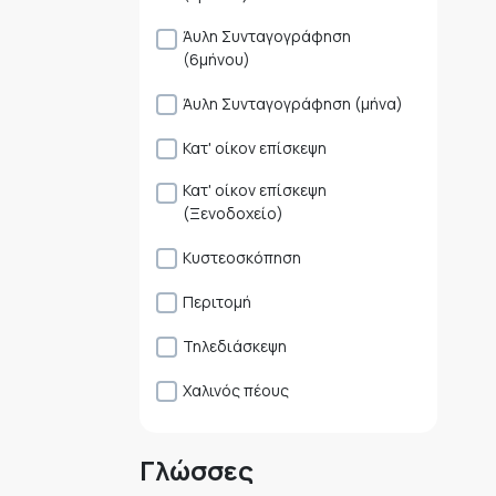
Άυλη Συνταγογράφηση
(6μήνου)
Άυλη Συνταγογράφηση (μήνα)
Κατ' οίκον επίσκεψη
Κατ' οίκον επίσκεψη
(Ξενοδοχείο)
Κυστεοσκόπηση
Περιτομή
Τηλεδιάσκεψη
Χαλινός πέους
Γλώσσες