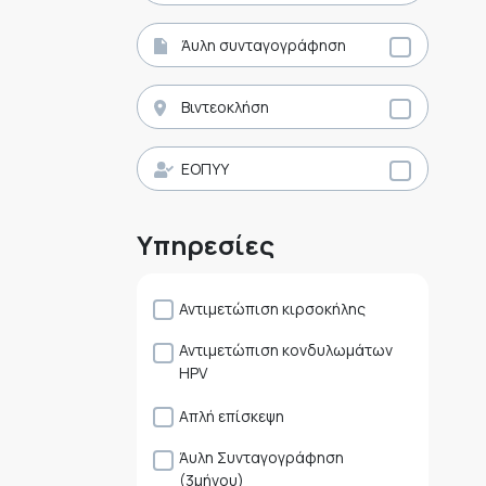
Άυλη συνταγογράφηση
Βιντεοκλήση
ΕΟΠΥΥ
Υπηρεσίες
Αντιμετώπιση κιρσοκήλης
Αντιμετώπιση κονδυλωμάτων
HPV
Απλή επίσκεψη
Άυλη Συνταγογράφηση
(3μήνου)