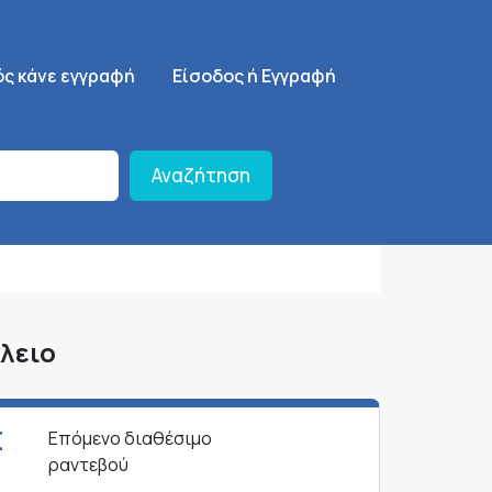
ση
SignUp Menu
ός κάνε εγγραφή
Είσοδος ή Εγγραφή
Αναζήτηση
λειο
Σ
Επόμενο διαθέσιμο
ραντεβού