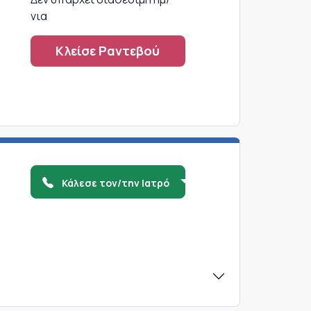
νια
Κλείσε Ραντεβού
Κάλεσε τον/την Ιατρό