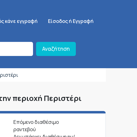
ση
SignUp Menu
ός κάνε εγγραφή
Είσοδος ή Εγγραφή
Αναζήτηση
ριστέρι
την περιοχή Περιστέρι
Επόμενο διαθέσιμο
ραντεβού
Δεν υπάρχει διαθέσιμη ημ/