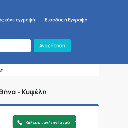
ση
SignUp Menu
ός κάνε εγγραφή
Είσοδος ή Εγγραφή
Αναζήτηση
λη
θήνα - Κυψέλη
Κάλεσε τον/την Ιατρό