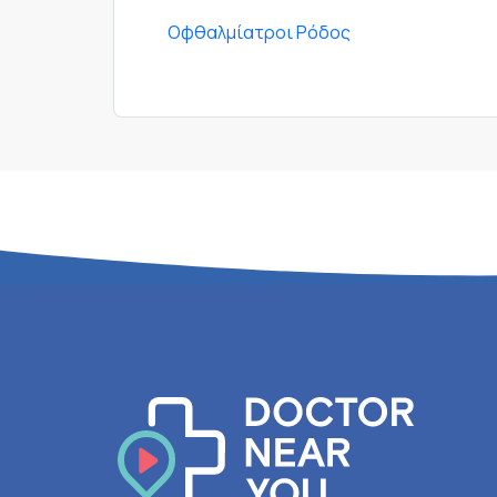
Οφθαλμίατροι Ρόδος