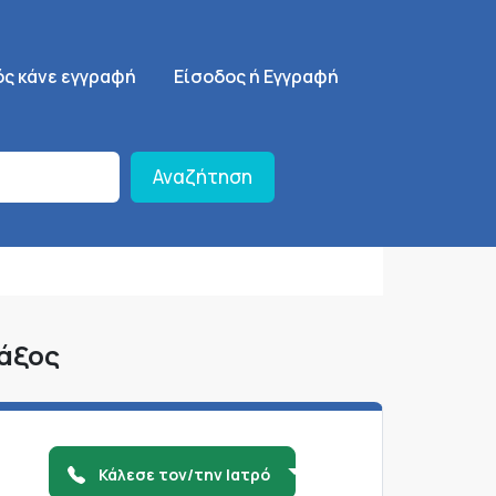
ση
SignUp Menu
ός κάνε εγγραφή
Είσοδος ή Εγγραφή
Αναζήτηση
Νάξος
Κάλεσε τον/την Ιατρό