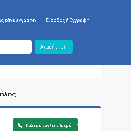
ση
SignUp Menu
ός κάνε εγγραφή
Είσοδος ή Εγγραφή
Αναζήτηση
Μήλος
Κάλεσε τον/την Ιατρό