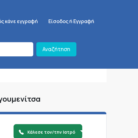
ση
SignUp Menu
ός κάνε εγγραφή
Είσοδος ή Εγγραφή
Αναζήτηση
Ηγουμενίτσα
Κάλεσε τον/την Ιατρό