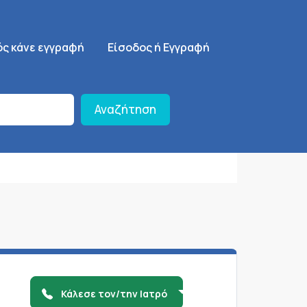
ση
SignUp Menu
ός κάνε εγγραφή
Είσοδος ή Εγγραφή
Αναζήτηση
Κάλεσε τον/την Ιατρό