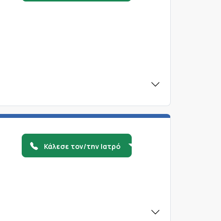
ς
Κάλεσε τον/την Ιατρό