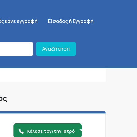
ση
SignUp Menu
ός κάνε εγγραφή
Είσοδος ή Εγγραφή
Αναζήτηση
ος
Κάλεσε τον/την Ιατρό