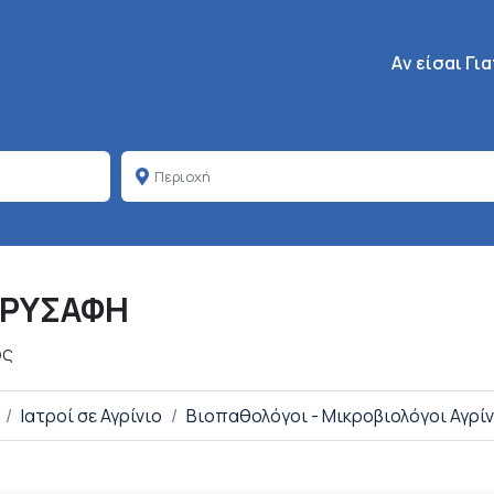
Κεντρική πλοή
Aν είσαι Γι
ΧΡΥΣΑΦΗ
ος
Ιατροί σε Αγρίνιο
Βιοπαθολόγοι - Μικροβιολόγοι Αγρίν