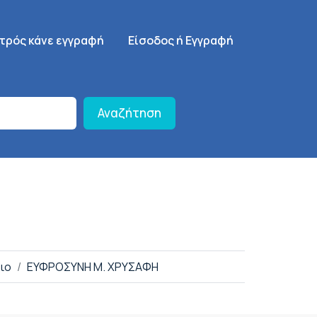
γηση
SignUp Menu
ατρός κάνε εγγραφή
Είσοδος ή Εγγραφή
Αναζήτηση
ιο
ΕΥΦΡΟΣΥΝΗ Μ. ΧΡΥΣΑΦΗ