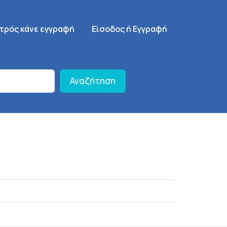
γηση
SignUp Menu
ατρός κάνε εγγραφή
Είσοδος ή Εγγραφή
Αναζήτηση