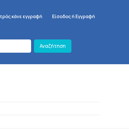
γηση
SignUp Menu
ατρός κάνε εγγραφή
Είσοδος ή Εγγραφή
Αναζήτηση