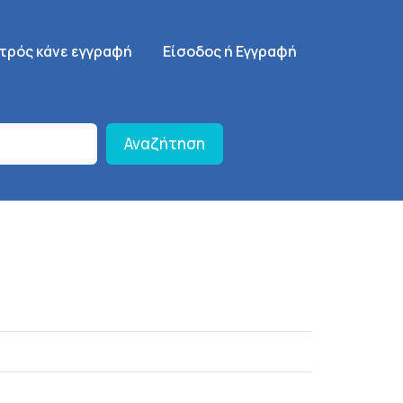
γηση
SignUp Menu
ατρός κάνε εγγραφή
Είσοδος ή Εγγραφή
Αναζήτηση