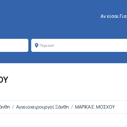
Κεντρική πλοή
Aν είσαι Γι
ΟΥ
Ξάνθη
Αγγειοχειρουργοί Ξάνθη
ΜΑΡΙΚΑ Ε. ΜΟΣΧΟΥ