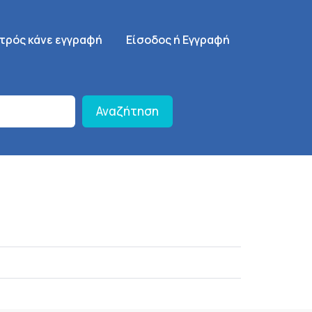
γηση
SignUp Menu
ατρός κάνε εγγραφή
Είσοδος ή Εγγραφή
Αναζήτηση