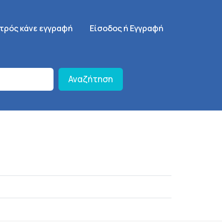
γηση
SignUp Menu
ατρός κάνε εγγραφή
Είσοδος ή Εγγραφή
Αναζήτηση