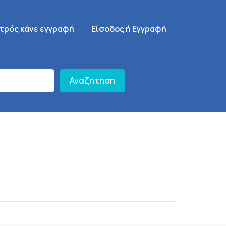
γηση
SignUp Menu
ατρός κάνε εγγραφή
Είσοδος ή Εγγραφή
Αναζήτηση